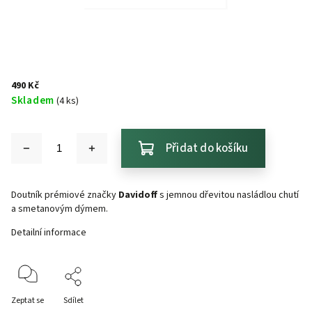
490 Kč
Skladem
(4 ks)
Přidat do košíku
Doutník prémiové značky
Davidoff
s jemnou dřevitou nasládlou chutí
a smetanovým dýmem.
Detailní informace
Zeptat se
Sdílet