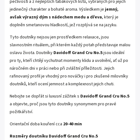
pečlivostí a z nejlepších tabákových listů, vybraných pro jejich
jedinečný charakter a bohaté aroma. Výsledkem je
jemný,
avšak výrazný dým s nádechem medu a dřeva
, který je
doplněn smetanovou hladkostí, jež rozplývá se na jazyku.
Tyto doutníky nejsou jen prostředkem relaxace, jsou
slavnostním rituálem, při kterém každý potah představuje malou
oslavu života. Doutníky
Davidoff Grand Cru No.5
jsou ideální
pro ty, kteří chtějí vychutnat momenty klidu a uvolnění, ať už po
náročném dni v práci nebo při zvláštní příležitosti. Jejich
rafinovaný profil je vhodný pro nováčky i pro zkušené milovníky
doutníků, kteří ocení jemnost a komplexnost jejich chuti.
Nebojte se dopřát si luxusní zážitek s
Davidoff Grand Cru No.5
a objevte, proč jsou tyto doutníky synonymem pro pravé
požitkářství.
Orientační doba kouření cca
20-40 min
Rozměry doutníku
Davidoff Grand Cru No.5