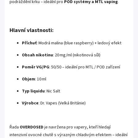
podráždění krku – ideální pro
POD systémy a MTL vaping
.
Hlavní vlastnosti:
Příchuť
: Modrá malina (blue raspberry) + ledový efekt
Obsah nikotinu
: 20 mg/ml (nikotinová sůl)
Poměr VG/PG
: 50/50 – ideální pro MTL / POD zařízení
Objem
: 10 ml
Typ liquidu
: Nic Salt
Výrobce
: Dr. Vapes (Velká Británie)
Řada
OVERDOSED
je navržena pro vapery, kteří hledají
intenzivní ovocné chutě s výrazným chladivým efektem – ideální