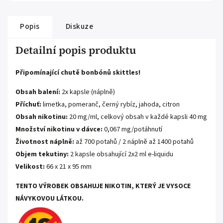
Popis
Diskuze
Detailní popis produktu
Připomínající chutě bonbónů skittles!
Obsah balení:
2x kapsle (náplně)
Příchuť:
limetka, pomeranč, černý rybíz, jahoda, citron
Obsah nikotinu:
20 mg/ml, celkový obsah v každé kapsli 40 mg
Množství nikotinu v dávce:
0,067 mg/potáhnutí
Životnost náplně:
až 700 potahů / 2 náplně až 1400 potahů
Objem tekutiny:
2 kapsle obsahující 2x2 ml e-liquidu
Velikost:
66 x 21 x 95 mm
TENTO VÝROBEK OBSAHUJE NIKOTIN, KTERÝ JE VYSOCE
NÁVYKOVOU LÁTKOU.