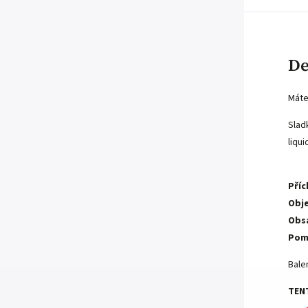
De
Máte
Slad
liqu
Příc
Obje
Obsa
Pom
Bale
TEN