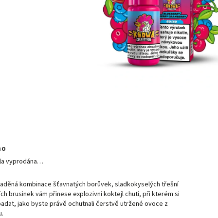
no
yla vyprodána…
laděná kombinace šťavnatých borůvek, sladkokyselých třešní
ích brusinek vám přinese explozivní koktejl chutí, při kterém si
adat, jako byste právě ochutnali čerstvě utržené ovoce z
u.