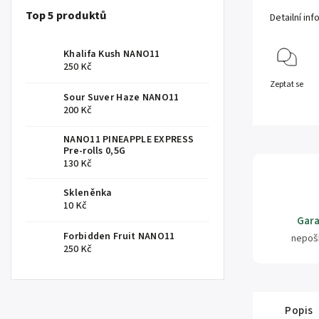
Top 5 produktů
Detailní in
Khalifa Kush NANO11
250 Kč
Zeptat se
Sour Suver Haze NANO11
200 Kč
NANO11 PINEAPPLE EXPRESS
Pre-rolls 0,5G
130 Kč
Skleněnka
10 Kč
Gara
Forbidden Fruit NANO11
nepoš
250 Kč
Popis