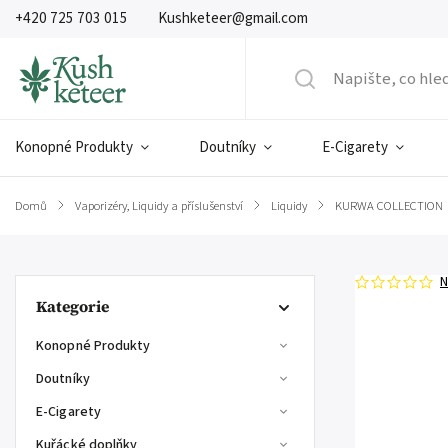
+420 725 703 015
Kushketeer@gmail.com
Konopné Produkty
Doutníky
E-Cigarety
Domů
/
Vaporizéry, Liquidy a příslušenství
/
Liquidy
/
KURWA COLLECTION
N
Kategorie
Konopné Produkty
Doutníky
E-Cigarety
Kuřácké doplňky