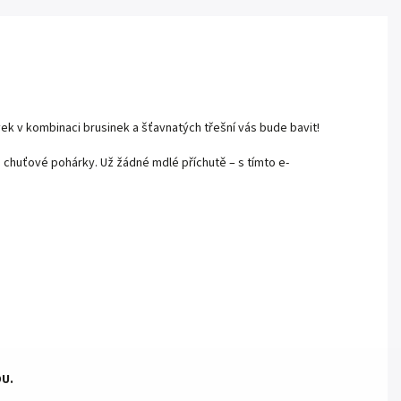
k v kombinaci brusinek a šťavnatých třešní vás bude bavit!
e chuťové pohárky. Už žádné mdlé příchutě – s tímto e-
U.