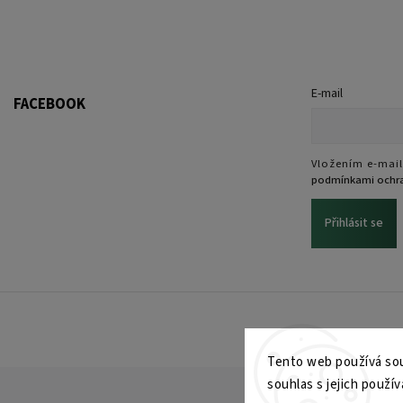
E-mail
FACEBOOK
Vložením e-mail
podmínkami ochra
Přihlásit se
Tento web používá sou
souhlas s jejich použív