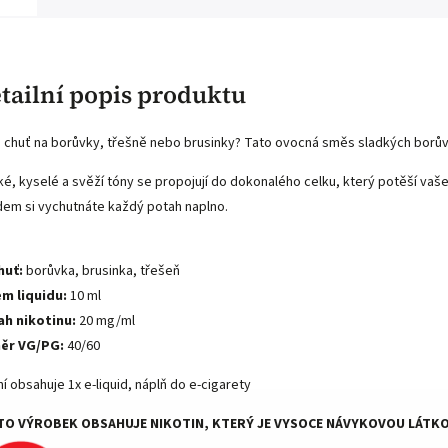
tailní popis produktu
 chuť na borůvky, třešně nebo brusinky? Tato ovocná směs sladkých borůve
ké, kyselé a svěží tóny se propojují do dokonalého celku, který potěší vaš
idem si vychutnáte každý potah naplno.
huť:
borůvka, brusinka, třešeň
m liquidu:
10 ml
h nikotinu:
20 mg/ml
ěr VG/PG:
40/60
ní obsahuje 1x e-liquid, náplň do e-cigarety
TO VÝROBEK OBSAHUJE NIKOTIN, KTERÝ JE VYSOCE NÁVYKOVOU LÁTKO