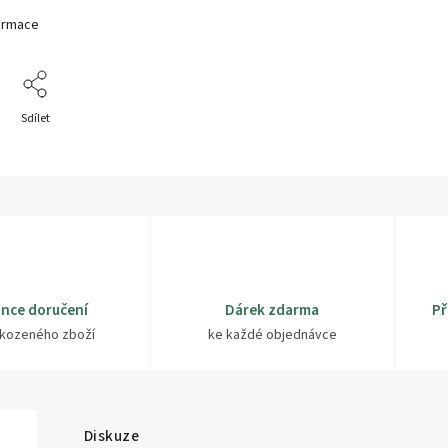
formace
Sdílet
nce doručení
Dárek zdarma
Př
kozeného zboží
ke každé objednávce
Diskuze