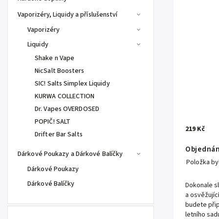
Vaporizéry, Liquidy a příslušenství
Vaporizéry
Liquidy
Shake n Vape
NicSalt Boosters
SIC! Salts Simplex Liquidy
KURWA COLLECTION
Dr. Vapes OVERDOSED
POPIČ! SALT
219 Kč
Drifter Bar Salts
Objedná
Dárkové Poukazy a Dárkové Balíčky
Položka b
Dárkové Poukazy
Dárkové Balíčky
Dokonale s
a osvěžujíc
budete přip
letního sad