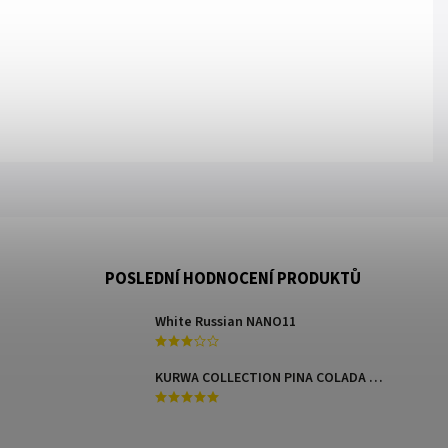
POSLEDNÍ HODNOCENÍ PRODUKTŮ
White Russian NANO11
KURWA COLLECTION PINA COLADA MANGO