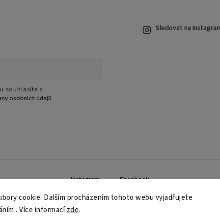
Sledovat na Instagra
u souhlasíte s
ny osobních údajů
Instagram
Facebook
bory cookie. Dalším procházením tohoto webu vyjadřujete
áním.. Více informací
zde
.