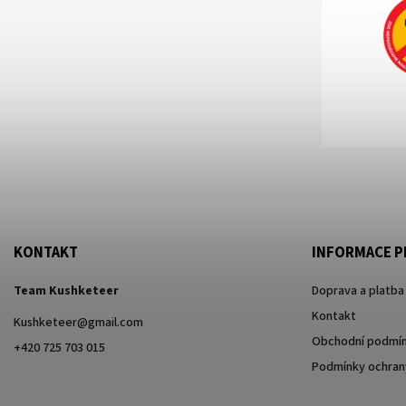
KONTAKT
INFORMACE P
Team Kushketeer
Doprava a platba
Kontakt
Kushketeer
@
gmail.com
Obchodní podmí
+420 725 703 015
Podmínky ochrany