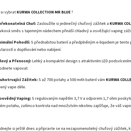
 si vybrat
KURWA COLLECTION MR BLUE
?
řekonatelná Chuť:
Zasloužíte si jedinečný chuťový zážitek a
KURWA COL
vková směs s tajemným nádechem přináší chladivý a osvěžující vaping zážit
imální Pohodlí:
S přednabitou baterií a předplněným e-liquidem je tento p
starostí o doplňování nebo nabíjení.
lový a Přenosný:
Lehký a kompaktní design s atraktivním LED podsvícením
odnete vapovat.
uhotrvající Zážitek:
S až 700 potahy a 500 mAh baterií vám
KURWA COLLE
bený vape déle.
povědný Vaping:
S regulovaným napětím 3,7 V a odporem 1,7 ohm poskyt
ém potahu, zatímco kontrola nad množstvím nikotinu zajišťuje, že váš vap
dnejte si ještě dnes a připravte se na nezapomenutelný chuťový zážitek, 