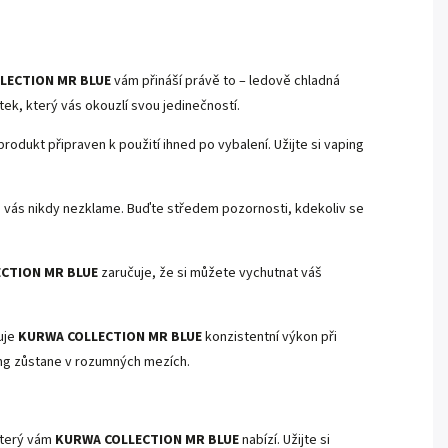
LECTION MR BLUE
vám přináší právě to – ledově chladná
ek, který vás okouzlí svou jedinečností.
rodukt připraven k použití ihned po vybalení. Užijte si vaping
 vás nikdy nezklame. Buďte středem pozornosti, kdekoliv se
CTION MR BLUE
zaručuje, že si můžete vychutnat váš
uje
KURWA COLLECTION MR BLUE
konzistentní výkon při
ing zůstane v rozumných mezích.
který vám
KURWA COLLECTION MR BLUE
nabízí. Užijte si