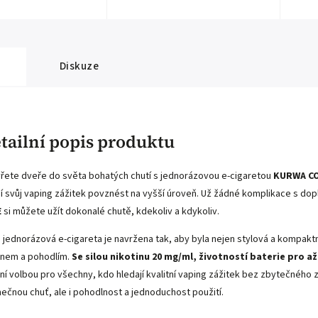
Diskuze
tailní popis produktu
řete dveře do světa bohatých chutí s jednorázovou e-cigaretou
KURWA CO
jí svůj vaping zážitek povznést na vyšší úroveň. Už žádné komplikace s dop
E
si můžete užít dokonalé chutě, kdekoliv a kdykoliv.
 jednorázová e-cigareta je navržena tak, aby byla nejen stylová a kompakt
nem a pohodlím.
Se silou nikotinu 20 mg/ml, životností baterie pro 
lní volbou pro všechny, kdo hledají kvalitní vaping zážitek bez zbytečného 
mečnou chuť, ale i pohodlnost a jednoduchost použití.