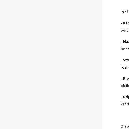
Proč
-
Nep
borů
-
Max
bez 
-
Sty
rozh
-
Dlo
oblí
-
Od
každ
Obje