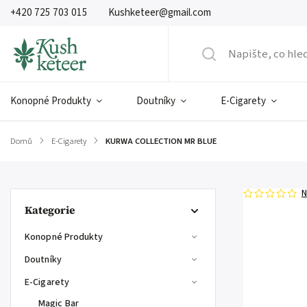
+420 725 703 015
Kushketeer@gmail.com
Konopné Produkty
Doutníky
E-Cigarety
Domů
/
E-Cigarety
/
KURWA COLLECTION MR BLUE
N
Kategorie
Konopné Produkty
Doutníky
E-Cigarety
Magic Bar