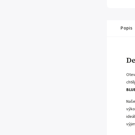
Popis
De
Otev
chtě
BLU
Naše
výko
ideá
výji