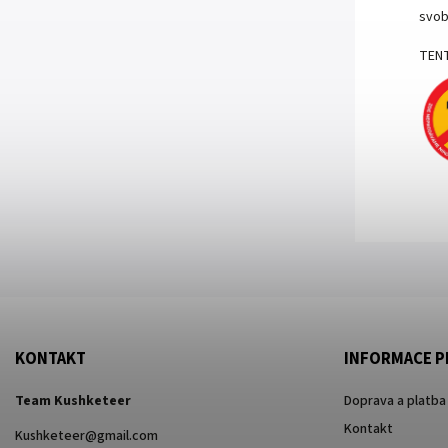
svob
TENT
KONTAKT
INFORMACE P
Team Kushketeer
Doprava a platba
Kontakt
Kushketeer
@
gmail.com