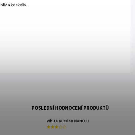
liv a kdekoliv.
POSLEDNÍ HODNOCENÍ PRODUKTŮ
White Russian NANO11