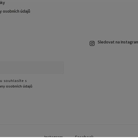
nky
 osobních údajů
Sledovat na Instagra
u souhlasíte s
ny osobních údajů
Instagram
Facebook