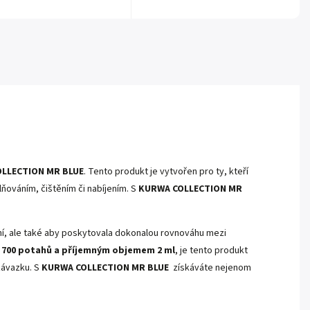
LLECTION MR BLUE
. Tento produkt je vytvořen pro ty, kteří
lňováním, čištěním či nabíjením. S
KURWA COLLECTION MR
ní, ale také aby poskytovala dokonalou rovnováhu mezi
až 700 potahů a příjemným objemem 2 ml
, je tento produkt
závazku. S
KURWA COLLECTION MR BLUE
získáváte nejenom