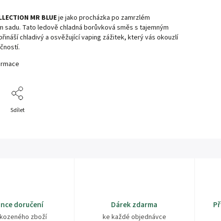
LECTION MR BLUE
je jako procházka po zamrzlém
 sadu. Tato ledově chladná borůvková směs s tajemným
ináší chladivý a osvěžující vaping zážitek, který vás okouzlí
čností.
formace
Sdílet
nce doručení
Dárek zdarma
Př
kozeného zboží
ke každé objednávce