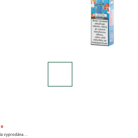
no
yla vyprodána…