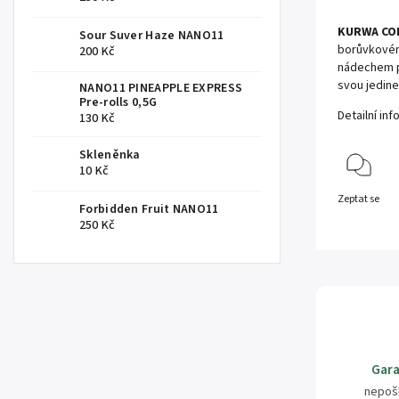
KURWA COL
Sour Suver Haze NANO11
borůvkovém
200 Kč
nádechem př
svou jedine
NANO11 PINEAPPLE EXPRESS
Pre-rolls 0,5G
Detailní in
130 Kč
Skleněnka
10 Kč
Zeptat se
Forbidden Fruit NANO11
250 Kč
Gara
nepoš