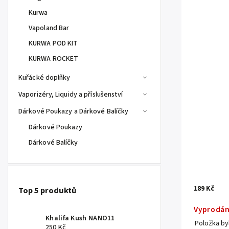
Kurwa
Vapoland Bar
KURWA POD KIT
KURWA ROCKET
Kuřácké doplňky
Vaporizéry, Liquidy a příslušenství
Dárkové Poukazy a Dárkové Balíčky
Dárkové Poukazy
Dárkové Balíčky
189 Kč
Top 5 produktů
Vyprodá
Khalifa Kush NANO11
Položka b
250 Kč