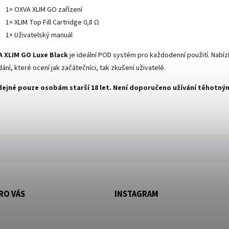
1× OXVA XLIM GO zařízení
1× XLIM Top Fill Cartridge 0,8 Ω
1× Uživatelský manuál
 XLIM GO Luxe Black
je ideální POD systém pro každodenní použití. Nabíz
ání, které ocení jak začátečníci, tak zkušení uživatelé.
ejné pouze osobám starší 18 let. Není doporučeno užívání těhotný
RO VÁS
INSTAGRAM