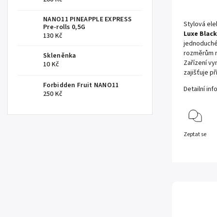
NANO11 PINEAPPLE EXPRESS
Stylová ele
Pre-rolls 0,5G
Luxe Black
130 Kč
jednoduché
rozměrům n
Skleněnka
Zařízení vy
10 Kč
zajišťuje p
Forbidden Fruit NANO11
Detailní in
250 Kč
Zeptat se