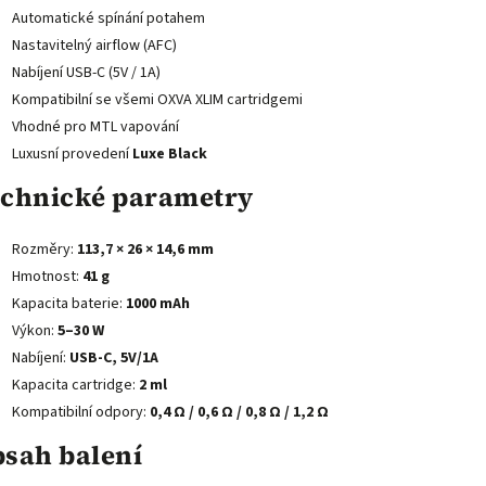
Automatické spínání potahem
Nastavitelný airflow (AFC)
Nabíjení USB-C (5V / 1A)
Kompatibilní se všemi OXVA XLIM cartridgemi
Vhodné pro MTL vapování
Luxusní provedení
Luxe Black
chnické parametry
Rozměry:
113,7 × 26 × 14,6 mm
Hmotnost:
41 g
Kapacita baterie:
1000 mAh
Výkon:
5–30 W
Nabíjení:
USB-C, 5V/1A
Kapacita cartridge:
2 ml
Kompatibilní odpory:
0,4 Ω / 0,6 Ω / 0,8 Ω / 1,2 Ω
sah balení