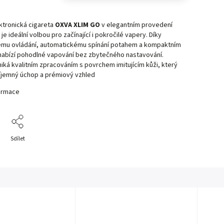
ktronická cigareta
OXVA XLIM GO
v elegantním provedení
je ideální volbou pro začínající i pokročilé vapery. Díky
mu ovládání, automatickému spínání potahem a kompaktním
abízí pohodlné vapování bez zbytečného nastavování.
niká kvalitním zpracováním s povrchem imitujícím kůži, který
říjemný úchop a prémiový vzhled
formace
Sdílet