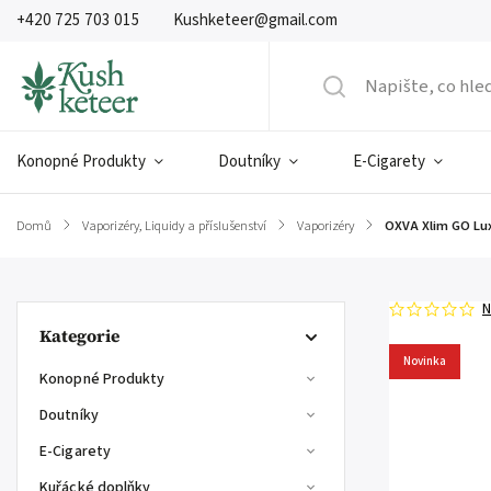
+420 725 703 015
Kushketeer@gmail.com
Konopné Produkty
Doutníky
E-Cigarety
Domů
/
Vaporizéry, Liquidy a příslušenství
/
Vaporizéry
/
OXVA Xlim GO Lu
N
Kategorie
Novinka
Konopné Produkty
Doutníky
E-Cigarety
Kuřácké doplňky