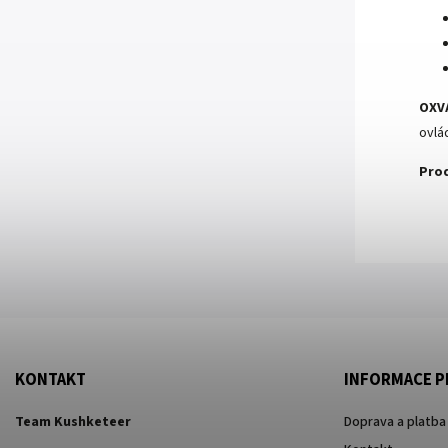
OXVA
ovlád
Prod
KONTAKT
INFORMACE P
Team Kushketeer
Doprava a platba