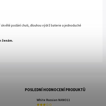
í skvělé podání chuti, dlouhou výdrž baterie a jednoduché
m ženám.
POSLEDNÍ HODNOCENÍ PRODUKTŮ
White Russian NANO11