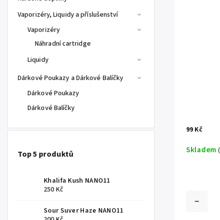
Vaporizéry, Liquidy a příslušenství
Vaporizéry
Náhradní cartridge
Liquidy
Dárkové Poukazy a Dárkové Balíčky
Dárkové Poukazy
Dárkové Balíčky
99 Kč
Skladem
Top 5 produktů
Khalifa Kush NANO11
250 Kč
Sour Suver Haze NANO11
200 Kč