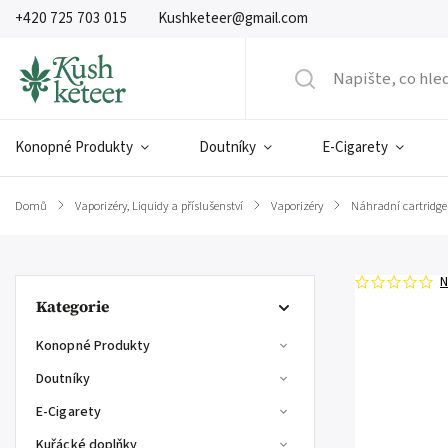
+420 725 703 015
Kushketeer@gmail.com
Konopné Produkty
Doutníky
E-Cigarety
Domů
/
Vaporizéry, Liquidy a příslušenství
/
Vaporizéry
/
Náhradní cartridge
N
Kategorie
Konopné Produkty
Doutníky
E-Cigarety
Kuřácké doplňky