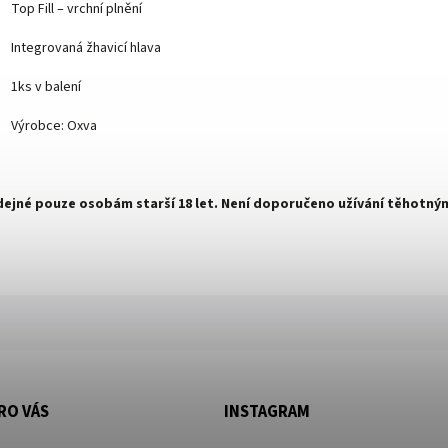
Top Fill – vrchní plnění
Integrovaná žhavicí hlava
1ks v balení
Výrobce: Oxva
ejné pouze osobám starší 18 let. Není doporučeno užívání těhotný
RO VÁS
INSTAGRAM