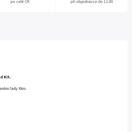
po celé ČR
při objednávce do 12.00
d Kit.
eními řady Xlim.