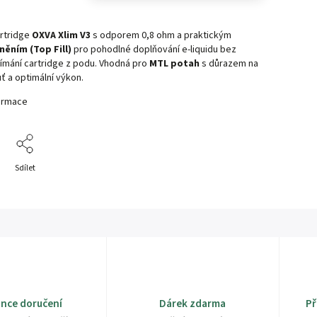
artridge
OXVA Xlim V3
s odporem 0,8 ohm a praktickým
něním (Top Fill)
pro pohodlné doplňování e-liquidu bez
jímání cartridge z podu. Vhodná pro
MTL potah
s důrazem na
ť a optimální výkon.
formace
Sdílet
nce doručení
Dárek zdarma
Př