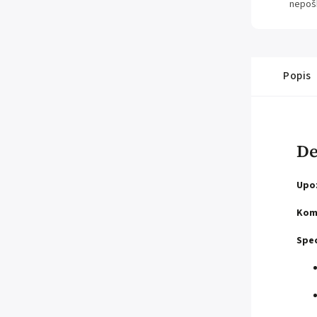
nepoš
Popis
De
Upo
Komp
Spec