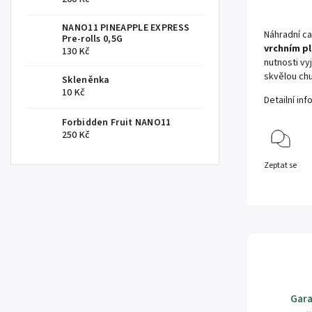
NANO11 PINEAPPLE EXPRESS
Náhradní c
Pre-rolls 0,5G
vrchním pl
130 Kč
nutnosti vy
skvělou chu
Skleněnka
10 Kč
Detailní in
Forbidden Fruit NANO11
250 Kč
Zeptat se
Gara