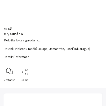
90 Kč
Objednáno
Položka byla vyprodána…
Doutník z blendu tabáků
Jalapa, Jamastrán, Estelí (Nikaragua)
Detailní informace
Zeptat se
Sdílet