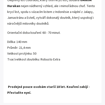
Olejovitý list Colorado, který tvoří krycí list, dodává
UMNUM
Hurakan
nejen nádherný vzhled, ale i mimořádnou chuť. Tento
krycí list, spolu s vázacím listem z Indonésie a náplní z Jalapy,
Jamastránu a Estelí, vytváří dokonalý doutník, který uspokojí i
náročnější milovníky doutníků.
Orientační doba kouření: 60 - 70 minut.
Délka: 140 mm
Průměr: 21,4 mm
Velikost prstýnku: 50
Tvar/velikost doutníku: Robusto Extra
Prodejné pouze osobám starší 18 let.
Kouření zabíjí -
Přestaňte nyní.