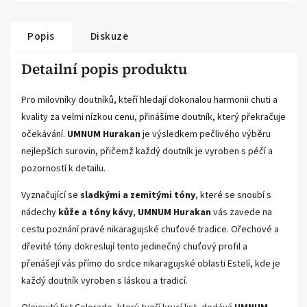
Popis
Diskuze
Detailní popis produktu
Pro milovníky doutníků, kteří hledají dokonalou harmonii chuti a
kvality za velmi nízkou cenu, přinášíme doutník, který překračuje
očekávání.
UMNUM Hurakan
je výsledkem pečlivého výběru
nejlepších surovin, přičemž každý doutník je vyroben s péčí a
pozorností k detailu.
Vyznačující se
sladkými a zemitými tóny
, které se snoubí s
nádechy
kůže a tóny kávy
,
UMNUM Hurakan
vás zavede na
cestu poznání pravé nikaragujské chuťové tradice. Ořechové a
dřevité tóny dokreslují tento jedinečný chuťový profil a
přenášejí vás přímo do srdce nikaragujské oblasti Estelí, kde je
každý doutník vyroben s láskou a tradicí.